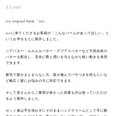
¥3,000
ico original barm 「siu」
icoに来てくださるお客様の「こんなバームがあってほしい」と
いうお声をもとに製作しました。
シアバター・ムルムルバター・グプアスバターなど天然由来の
バターを配合し、毛先に艶と潤いを与えながら軽い動きを表現
できます。
癖毛で髪がまとまらない方、髪が傷んでパサつきを抑えたいな
ど幅広く髪にお悩みの方に対応できます。
そして皆さんからご要望が多かった容量も沢山使っていただけ
るよう製作しました。
セット後は手を洗わずにそのままハンドクリームとして手に馴