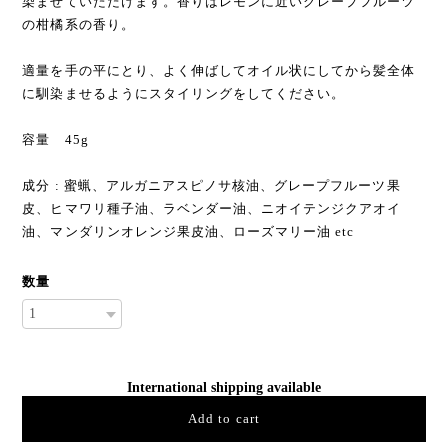
染ませていただけます。香りはレモンに近いグレープフルーツ
の柑橘系の香り。
適量を手の平にとり、よく伸ばしてオイル状にしてから髪全体
に馴染ませるようにスタイリングをしてください。
容量 45g
成分 : 蜜蝋、アルガニアスピノサ核油、グレープフルーツ果
皮、ヒマワリ種子油、ラベンダー油、ニオイテンジクアオイ
油、マンダリンオレンジ果皮油、ローズマリー油 etc
数量
International shipping available
Add to cart